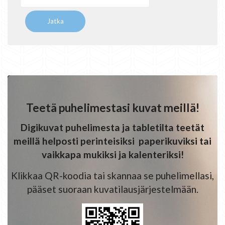
Teetä puhelimestasi kuvat meillä!
Digikuvat puhelimesta ja tabletilta teetät
meillä helposti perinteisiksi paperikuviksi tai
vaikkapa mukiksi ja kalenteriksi!
Klikkaa QR-koodia tai skannaa se puhelimellasi,
pääset suoraan kuvatilausjärjestelmään.